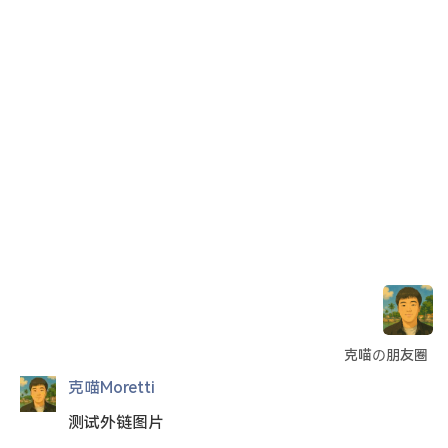
喵洛阁
克喵の朋友圈
克喵Moretti
测试外链图片